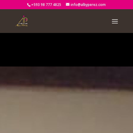
+593 98 777 4825
info@albyperez.com
Notice
: Trying to access array offset on value of type bool in
/home2/albypere/public_html/wp-
content/themes/Divi/includes/builder/functions.php
on line
2722