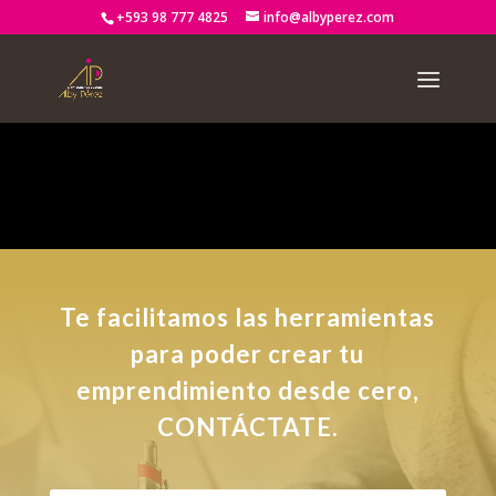
+593 98 777 4825
info@albyperez.com
Notice
: Trying to access array offset on value of type bool in
/home2/albypere/public_html/wp-
content/themes/Divi/includes/builder/functions.php
on line
2722
Te facilitamos las herramientas
para poder crear tu
emprendimiento desde cero,
CONTÁCTATE.