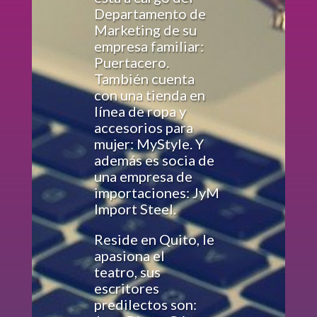
Departamento de
Marketing de su
empresa familiar:
Puertacero.
También cuenta
con una tienda en
línea de ropa y
accesorios para
mujer: MyStyle. Y
además es socia de
una empresa de
importaciones: JyM
Import Steel.
Reside en Quito, le
apasiona el
teatro,
sus
escritores
predilectos son: