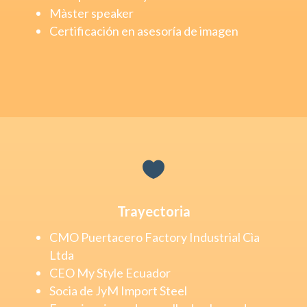
Màster speaker
Certificación en asesoría de imagen

Trayectoria
CMO Puertacero Factory Industrial Cìa
Ltda
CEO My Style Ecuador
Socia de JyM Import Steel