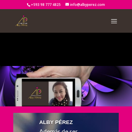
+593 98 777 4825
info@albyperez.com
Notice
: Trying to access array offset on value of type bool in
/home2/albypere/public_html/wp-
content/themes/Divi/includes/builder/functions.php
on line
2722
ALBY PÉREZ
Además de ser